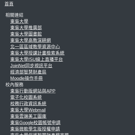
首頁
相關連結
東吳大學
東吳大學推廣部
東吳大學圖書館
東吳大學高教深耕網
北一區區域教學資源中心
東吳大學授課計畫檢索系統
東吳大學ISU線上直播平台
JoinNet同步視訊平台
經濟部智慧財產局
Moodle操作手冊
校內服務
東吳行動版網站與APP
電子化校園系統
校務行政資訊系統
東吳大學Webmail
東吳雲端美工圖庫
東吳Google校園帳號申請
東吳微軟學生版授權申請