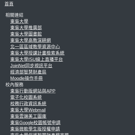
首頁
相關連結
東吳大學
東吳大學推廣部
東吳大學圖書館
東吳大學高教深耕網
北一區區域教學資源中心
東吳大學授課計畫檢索系統
東吳大學ISU線上直播平台
JoinNet同步視訊平台
經濟部智慧財產局
Moodle操作手冊
校內服務
東吳行動版網站與APP
電子化校園系統
校務行政資訊系統
東吳大學Webmail
東吳雲端美工圖庫
東吳Google校園帳號申請
東吳微軟學生版授權申請