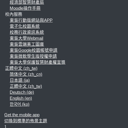
經濟部智慧財產局
Moodle操作手冊
校內服務
東吳行動版網站與APP
電子化校園系統
校務行政資訊系統
東吳大學Webmail
東吳雲端美工圖庫
東吳Google校園帳號申請
東吳微軟學生版授權申請
東吳大學保護智慧財產權宣導
正體中文 ‎(zh_tw)‎
简体中文 ‎(zh_cn)‎
日本語 ‎(ja)‎
正體中文 ‎(zh_tw)‎
Deutsch ‎(de)‎
English ‎(en)‎
한국어 ‎(ko)‎
Get the mobile app
切換到標準的佈景主題
1