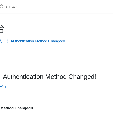
‎(zh_tw)‎
台
entication Method Changed!!
ication Method Changed!!
更新。
thod Changed!!