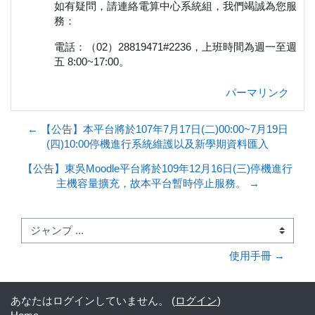
如有疑問，請連絡電算中心系統組，我們竭誠為您服
務：
電話：（02）28819471#2236，上班時間為週一至週
五 8:00~17:00。
パーマリンク
← 【公告】本平台將於107年7月17日(二)00:00~7月19日
(四)10:00停機進行系統維護以及新學期資料匯入
【公告】東吳Moodle平台將於109年12月16日(三)停機進行
主機容量擴充，故本平台暫時停止服務。 →
ジャンプ ...
使用手冊 →
あなたはログインしていません。 (
ログイン
)