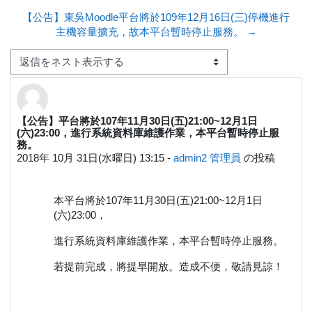
【公告】東吳Moodle平台將於109年12月16日(三)停機進行
主機容量擴充，故本平台暫時停止服務。 →
表示モード
【公告】平台將於107年11月30日(五)21:00~12月1日
返信数: 0
(六)23:00，進行系統資料庫維護作業，本平台暫時停止服
務。
2018年 10月 31日(水曜日) 13:15
-
admin2 管理員
の投稿
本平台將於107年11月30日(五)21:00~12月1日
(六)23:00，
進行系統資料庫維護作業，本平台暫時停止服務。
若提前完成，將提早開放。造成不便，敬請見諒！