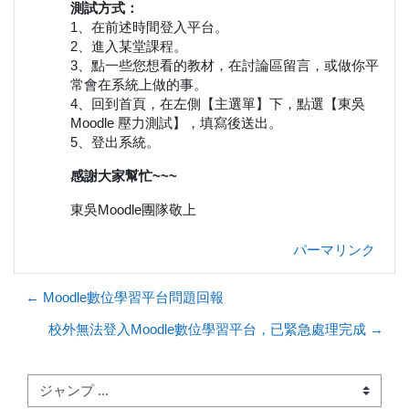
測試方式：
1、在前述時間登入平台。
2、進入某堂課程。
3、點一些您想看的教材，在討論區留言，或做你平
常會在系統上做的事。
4、回到首頁，在左側【主選單】下，點選【東吳
Moodle 壓力測試】，填寫後送出。
5、登出系統。
感謝大家幫忙~~~
東吳Moodle團隊敬上
パーマリンク
← Moodle數位學習平台問題回報
校外無法登入Moodle數位學習平台，已緊急處理完成 →
ジャンプ ...