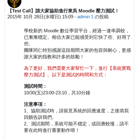
【Test Call】請大家協助進行東吳 Moodle 壓力測試！
返信数: 0
2015年 10月 28日(水曜日) 15:09
-
admin 1
の投稿
學校新的 Moodle 數位學習平台，經過一連串調校，
已漸漸穩定。相信大家已能感受到它快了些、好用了
些。
團隊同仁特別感謝這段期間大家的包容與耐心，更感
謝大家的指教和許多的鼓勵！
為了更好，我們需要大家幫忙一下，進行【系統實戰
壓力測試】。以下是測試的時間和方式：
測試時間：
10/30(五)23:00-23:10，共10分鐘
注意事項：
1、協助測試時，請留意系統的回應速度，之後填寫
回饋告訴我們。
2、測試期間，系統可能不穩定，或回應較慢，請不
要在此時進行重要動作唷！