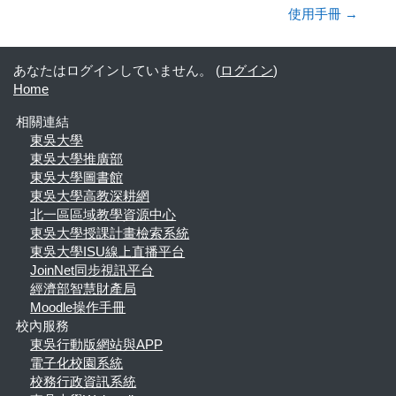
使用手冊 →
あなたはログインしていません。 (
ログイン
)
Home
相關連結
東吳大學
東吳大學推廣部
東吳大學圖書館
東吳大學高教深耕網
北一區區域教學資源中心
東吳大學授課計畫檢索系統
東吳大學ISU線上直播平台
JoinNet同步視訊平台
經濟部智慧財產局
Moodle操作手冊
校內服務
東吳行動版網站與APP
電子化校園系統
校務行政資訊系統