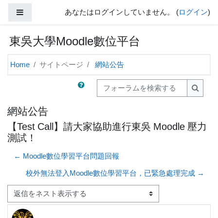
メインコンテンツへスキップする
サイドパネル
あなたはログインしていません。 (
ログイン
)
東吳大學Moodle數位平台
Home
サイトページ
網站公告
フォーラムを検索する
フォー
網站公告
【Test Call】請大家協助進行東吳 Moodle 壓力
測試！
← Moodle數位學習平台問題回報
校外無法登入Moodle數位學習平台，已緊急處理完成 →
表示モード