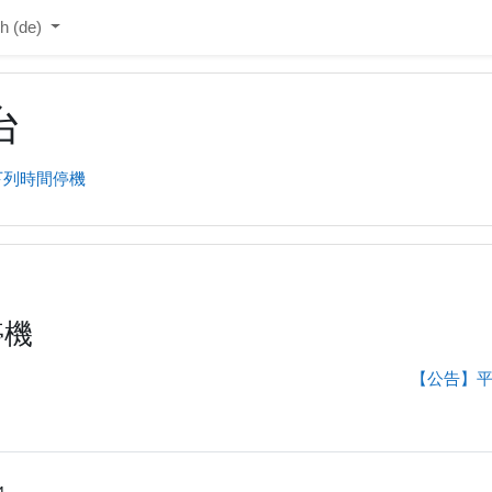
 ‎(de)‎
台
下列時間停機
停機
【公告】平台