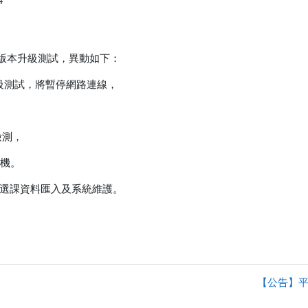
4
版本升級測試，異動如下：
牆版本升級測試，將暫停網路連線，
力檢測，
機。
維護，進行選課資料匯入及系統維護。
【公告】平台