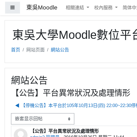
跳到主要内容
東吳Moodle
停靠面板
相關連結
校內服務
简体中文 
東吳大學Moodle數位平
首页
网站页面
網站公告
網站公告
【公告】平台異常狀況及處理情形
◀︎ 【停機公告】本平台於105年10月13日(四) 22:00~22:
显示模式
【公告】平台異常狀況及處理情形
回帖数：0