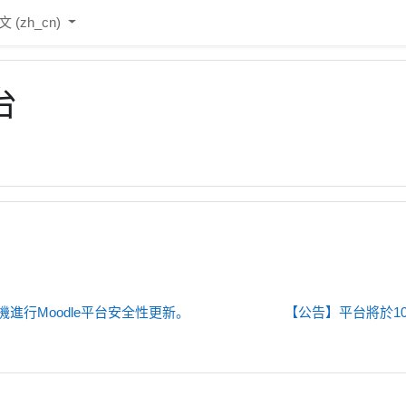
‎(zh_cn)‎
台
30停機進行Moodle平台安全性更新。
【公告】平台將於105