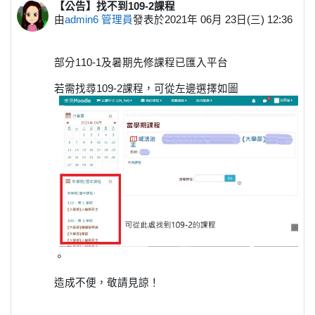
【公告】找不到109-2課程
Number of replies: 0
由
admin6 管理員
發表於
2021年 06月 23日(三) 12:36
部分110-1及暑期先修課程已匯入平台
若需找尋109-2課程，可從左邊選擇如圖
。
造成不便，敬請見諒！