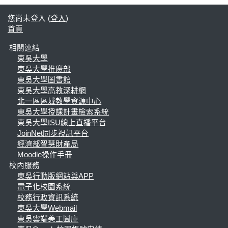
您尚未登入 (
登入
)
首頁
相關連結
東吳大學
東吳大學推廣部
東吳大學圖書館
東吳大學高教深耕網
北一區區域教學資源中心
東吳大學授課計畫檢索系統
東吳大學ISU線上直播平台
JoinNet同步視訊平台
經濟部智慧財產局
Moodle操作手冊
校內服務
東吳行動版網站與APP
電子化校園系統
校務行政資訊系統
東吳大學Webmail
東吳雲端美工圖庫