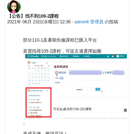
【公告】找不到109-2課程
返信数: 0
2021年 06月 23日(水曜日) 12:36
-
admin6 管理員
の投稿
部分110-1及暑期先修課程已匯入平台
若需找尋109-2課程，可從左邊選擇如圖
。
造成不便，敬請見諒！