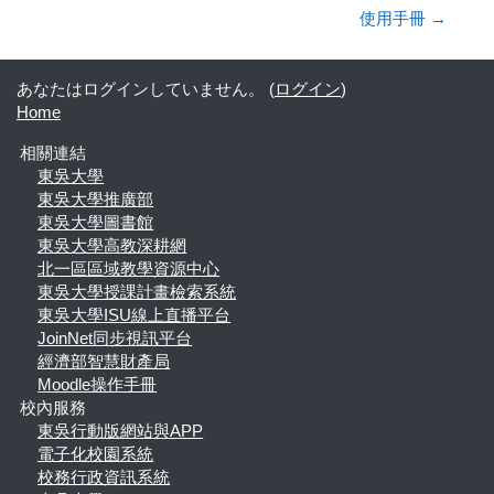
使用手冊 →
あなたはログインしていません。 (
ログイン
)
Home
相關連結
東吳大學
東吳大學推廣部
東吳大學圖書館
東吳大學高教深耕網
北一區區域教學資源中心
東吳大學授課計畫檢索系統
東吳大學ISU線上直播平台
JoinNet同步視訊平台
經濟部智慧財產局
Moodle操作手冊
校內服務
東吳行動版網站與APP
電子化校園系統
校務行政資訊系統