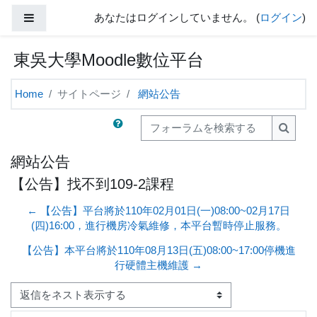
メインコンテンツへスキップする
サイドパネル
あなたはログインしていません。 (
ログイン
)
東吳大學Moodle數位平台
Home
サイトページ
網站公告
フォーラムを検索する
フォー
網站公告
【公告】找不到109-2課程
← 【公告】平台將於110年02月01日(一)08:00~02月17日
(四)16:00，進行機房冷氣維修，本平台暫時停止服務。
【公告】本平台將於110年08月13日(五)08:00~17:00停機進
行硬體主機維護 →
表示モード