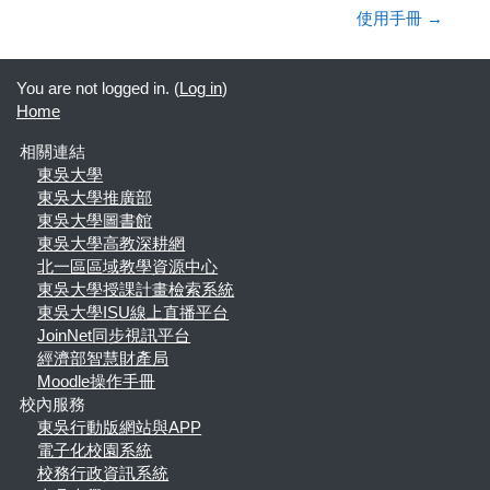
使用手冊 →
You are not logged in. (
Log in
)
Home
相關連結
東吳大學
東吳大學推廣部
東吳大學圖書館
東吳大學高教深耕網
北一區區域教學資源中心
東吳大學授課計畫檢索系統
東吳大學ISU線上直播平台
JoinNet同步視訊平台
經濟部智慧財產局
Moodle操作手冊
校內服務
東吳行動版網站與APP
電子化校園系統
校務行政資訊系統