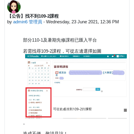
【公告】找不到109-2課程
Number of replies: 0
by
admin6 管理員
-
Wednesday, 23 June 2021, 12:36 PM
部分110-1及暑期先修課程已匯入平台
若需找尋109-2課程，可從左邊選擇如圖
。
造成不便，敬請見諒！