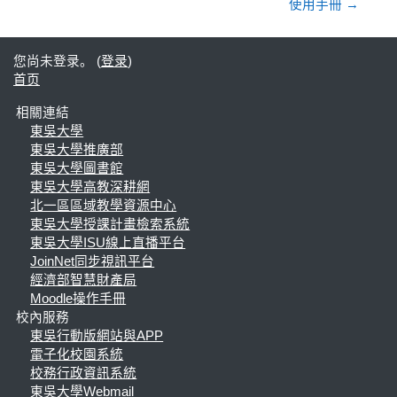
使用手冊 →
您尚未登录。 (
登录
)
首页
相關連結
東吳大學
東吳大學推廣部
東吳大學圖書館
東吳大學高教深耕網
北一區區域教學資源中心
東吳大學授課計畫檢索系統
東吳大學ISU線上直播平台
JoinNet同步視訊平台
經濟部智慧財產局
Moodle操作手冊
校內服務
東吳行動版網站與APP
電子化校園系統
校務行政資訊系統
東吳大學Webmail