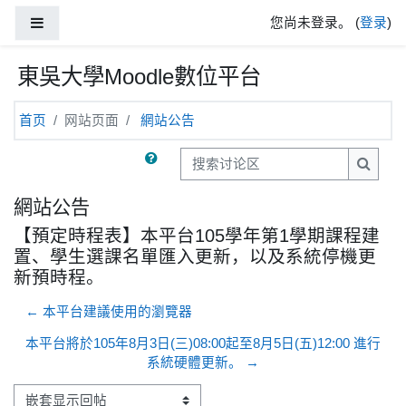
跳到主要内容
停靠面板
您尚未登录。 (
登录
)
東吳大學Moodle數位平台
首页
网站页面
網站公告
搜索讨论区
搜索讨
網站公告
【預定時程表】本平台105學年第1學期課程建
置、學生選課名單匯入更新，以及系統停機更
新預時程。
← 本平台建議使用的瀏覽器
本平台將於105年8月3日(三)08:00起至8月5日(五)12:00 進行
系統硬體更新。 →